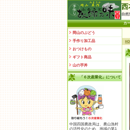
西
自然
カ
岡山のぶどう
手作り加工品
HO
おつけもの
ギフト商品
山の芋丼
「６次産業化」について
中国四国農政局は、農山漁村
の活性化のため、地域の第1