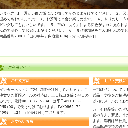
い食べ方 １、温かい白ご飯によく振ってそのままかけてください。 ２、又
温めてもおいしいです ３、お茶碗で２食分楽しめます。 ４、きりのり・う
ピングしてもおいしいです。 ５、芋の「あく」による変色がまれに見られ
んので安心してお召し上がりください。 ６、食品添加物を含みませんので
商品番号20001「山の芋丼」内容量160g・賞味期限約7日
ご利用ガイド
ご注文方法
返品・交換に
インターネットにて24 時間受け付けております。ご
一部商品については
注文やご質問メールの対応は、土日祝日を除く平日の
返品・交換をご希望
みです。電話0868-72-5234 は平日AM9:00～
以内にメールにて必
PM5:00まで受け付けております。FAX0868-72-
万一不良品等がござ
4000 は24 時間受け付けております。
認のうえ、新品、ま
ます。送料は当社負
お支払い方法
誤品配送交換の送料