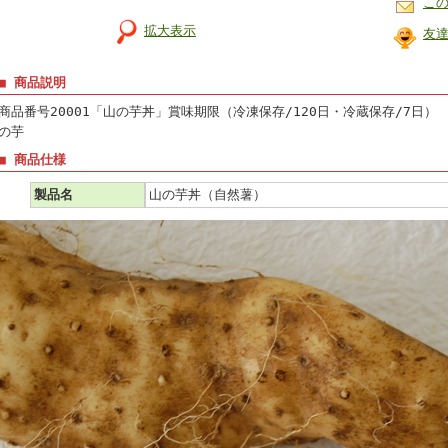
こ
拡大表示
友
■ 商品説明
商品番号20001「山の芋丼」賞味期限（冷凍保存/120日・冷蔵保存/7日）
の芋
■ 商品仕様
製品名
山の芋丼（自然薯）