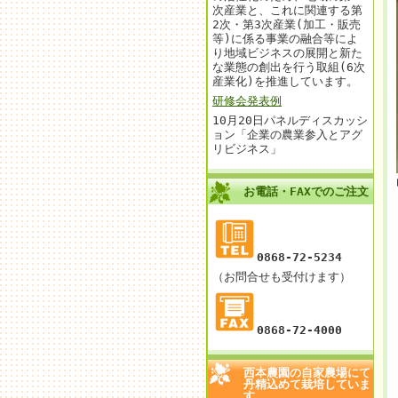
次産業と、これに関連する第
2次・第3次産業(加工・販売
等)に係る事業の融合等によ
り地域ビジネスの展開と新た
な業態の創出を行う取組(6次
産業化)を推進しています。
研修会発表例
10月20日パネルディスカッシ
ョン「企業の農業参入とアグ
リビジネス」
お電話・FAXでのご注文
0868-72-5234
（お問合せも受付けます）
0868-72-4000
西本農園の自家農場にて
丹精込めて栽培していま
す。