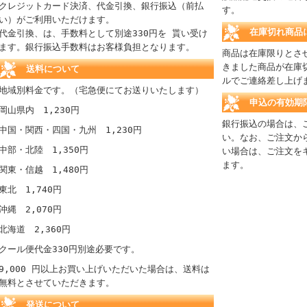
クレジットカード決済、代金引換、銀行振込（前払
す。
い）がご利用いただけます。
在庫切れ商品
代金引換、は、手数料として別途330円を 貰い受け
ます。銀行振込手数料はお客様負担となります。
商品は在庫限りとさ
きました商品が在庫
送料について
ルでご連絡差し上げ
地域別料金です。（宅急便にてお送りいたします）
申込の有効期
岡山県内 1,230円
銀行振込の場合は、
中国・関西・四国・九州 1,230円
い。なお、ご注文か
中部・北陸 1,350円
い場合は、ご注文を
ます。
関東・信越 1,480円
東北 1,740円
沖縄 2,070円
北海道 2,360円
クール便代金330円別途必要です。
9,000 円以上お買い上げいただいた場合は、送料は
無料とさせていただきます。
発送について