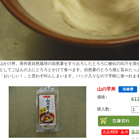
山かけ丼。美作産自然栽培の自然薯をすりおろしたとろろに秘伝の出汁を混
としてごはんの上にとろろとかけて食べます。自然薯のとろろ感と旨みたっ
「おいしい！」と思わず叫んしまいます。パック入りなので手軽に食べれま
山の芋丼
価格:
61
購入数:
返