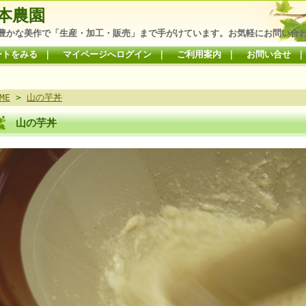
本農園
豊かな美作で「生産・加工・販売」まで手がけています。お気軽にお問い合
ートをみる
｜
マイページへログイン
｜
ご利用案内
｜
お問い合せ
ME
>
山の芋丼
山の芋丼