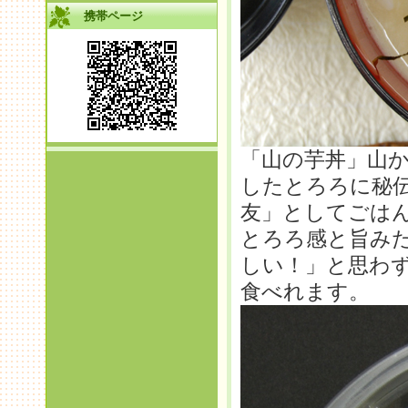
携帯ページ
「山の芋丼」山
したとろろに秘
友」としてごは
とろろ感と旨み
しい！」と思わ
食べれます。