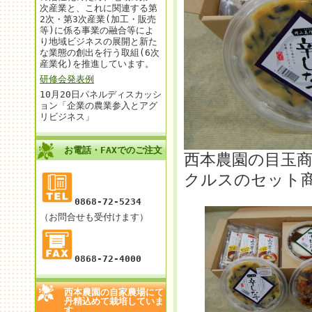
次産業と、これに関連する第
2次・第3次産業(加工・販売
等)に係る事業の融合等によ
り地域ビジネスの展開と新た
な業態の創出を行う取組(6次
産業化)を推進しています。
研修会発表例
10月20日パネルディスカッシ
ョン「企業の農業参入とアグ
リビジネス」
お電話・FAXでのご注文
西本農園の目玉
クルスのセット
0868-72-5234
（お問合せも受付けます）
0868-72-4000
西本農園の自家農場にて
丹精込めて栽培していま
す。