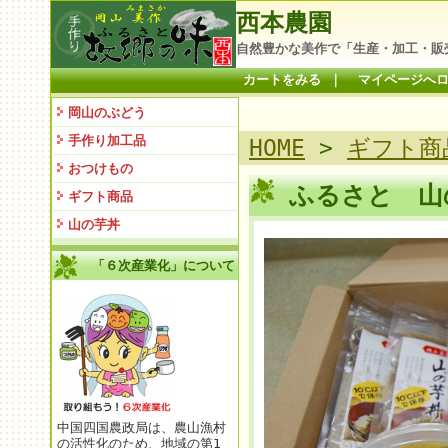
西本農園
自然豊かな美作で「生産・加工・販
カートをみる
｜
マイページへ
岡山のぶどう
手作り加工品
HOME
>
ギフト商
おつけもの
ふるさと 山
ギフト商品
山の芋丼
「６次産業化」について
中国四国農政局は、農山漁村
の活性化のため、地域の第1