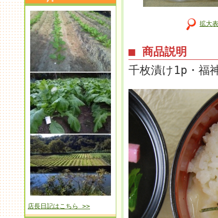
拡大
■ 商品説明
千枚漬け1p・福
店長日記はこちら >>