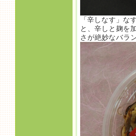
「辛しなす」な
と、辛しと麹を
さが絶妙なバラ