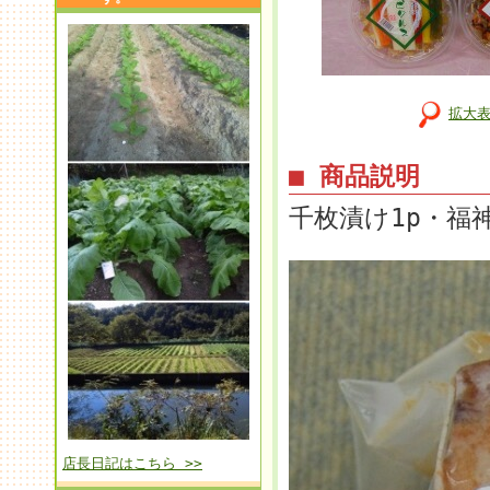
拡大
■ 商品説明
千枚漬け1p・福
店長日記はこちら >>