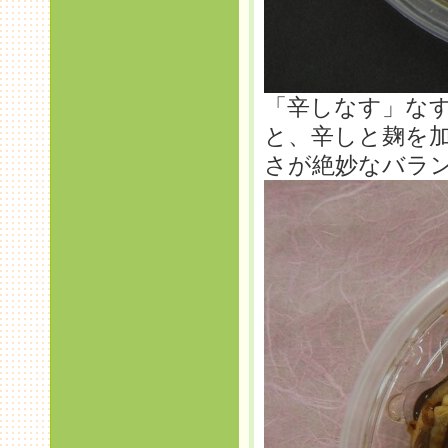
「辛しなす」な
と、辛しと麹を
さが絶妙なバラ