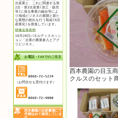
次産業と、これに関連する第
2次・第3次産業(加工・販売
等)に係る事業の融合等によ
り地域ビジネスの展開と新た
な業態の創出を行う取組(6次
産業化)を推進しています。
研修会発表例
10月20日パネルディスカッシ
ョン「企業の農業参入とアグ
リビジネス」
お電話・FAXでのご注文
西本農園の目玉
0868-72-5234
クルスのセット
（お問合せも受付けます）
0868-72-4000
西本農園の自家農場にて
丹精込めて栽培していま
す。