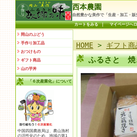
西本農園
自然豊かな美作で「生産・加工・販
カートをみる
｜
マイページへ
岡山のぶどう
手作り加工品
HOME
>
ギフト商
おつけもの
ふるさと 
ギフト商品
山の芋丼
「６次産業化」について
中国四国農政局は、農山漁村
の活性化のため、地域の第1