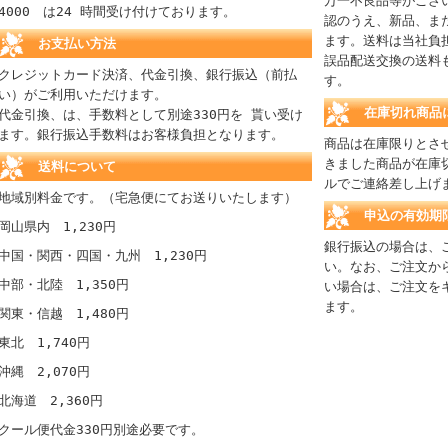
万一不良品等がござ
4000 は24 時間受け付けております。
認のうえ、新品、ま
ます。送料は当社負
お支払い方法
誤品配送交換の送料
クレジットカード決済、代金引換、銀行振込（前払
す。
い）がご利用いただけます。
在庫切れ商品
代金引換、は、手数料として別途330円を 貰い受け
ます。銀行振込手数料はお客様負担となります。
商品は在庫限りとさ
きました商品が在庫
送料について
ルでご連絡差し上げ
地域別料金です。（宅急便にてお送りいたします）
申込の有効期
岡山県内 1,230円
銀行振込の場合は、
中国・関西・四国・九州 1,230円
い。なお、ご注文か
中部・北陸 1,350円
い場合は、ご注文を
ます。
関東・信越 1,480円
東北 1,740円
沖縄 2,070円
北海道 2,360円
クール便代金330円別途必要です。