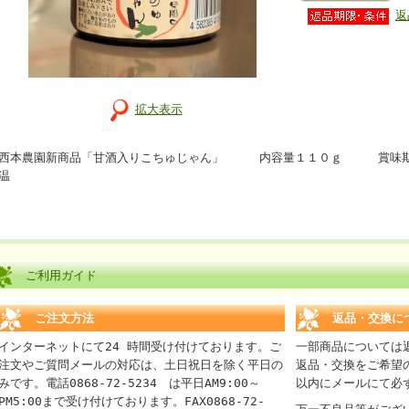
返
拡大表示
西本農園新商品「甘酒入りこちゅじゃん」 内容量１１０ｇ 賞味
温
ご利用ガイド
ご注文方法
返品・交換に
インターネットにて24 時間受け付けております。ご
一部商品については
注文やご質問メールの対応は、土日祝日を除く平日の
返品・交換をご希望
みです。電話0868-72-5234 は平日AM9:00～
以内にメールにて必
PM5:00まで受け付けております。FAX0868-72-