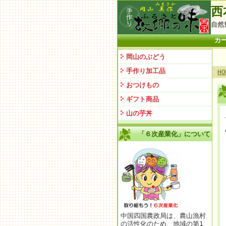
西
自然
カ
岡山のぶどう
手作り加工品
HO
おつけもの
ギフト商品
山の芋丼
「６次産業化」について
中国四国農政局は、農山漁村
の活性化のため、地域の第1