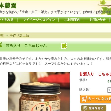
本農園
豊かな美作で「生産・加工・販売」まで手がけています。お気軽にお問い合
ートをみる
｜
マイページへログイン
｜
ご利用案内
｜
お問い合せ
ME
>
手作り加工品
甘酒入り こちゅじゃん
甘辛い唐辛子みそです。まろやかな辛みと甘み、コクのある味わいです。和
め料理などにピッタリです！ スープやみそ汁にも合いますよ！
甘酒入り こちゅ
価格:
4
購入数: