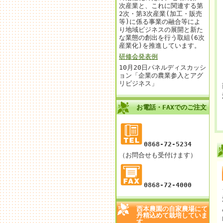
次産業と、これに関連する第
2次・第3次産業(加工・販売
等)に係る事業の融合等によ
り地域ビジネスの展開と新た
な業態の創出を行う取組(6次
産業化)を推進しています。
研修会発表例
10月20日パネルディスカッシ
ョン「企業の農業参入とアグ
リビジネス」
お電話・FAXでのご注文
0868-72-5234
（お問合せも受付けます）
0868-72-4000
西本農園の自家農場にて
丹精込めて栽培していま
す。