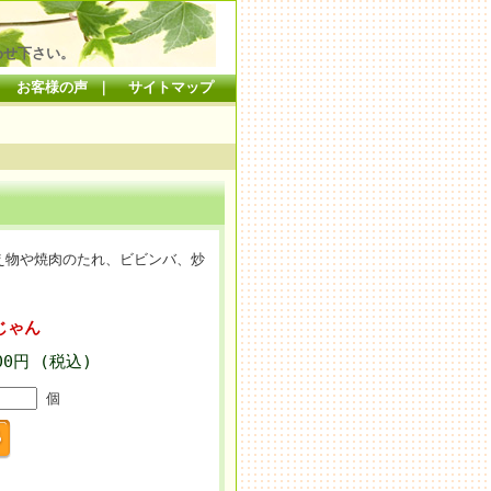
わせ下さい。
｜
お客様の声
｜
サイトマップ
え物や焼肉のたれ、ビビンバ、炒
じゃん
00円 (税込)
個