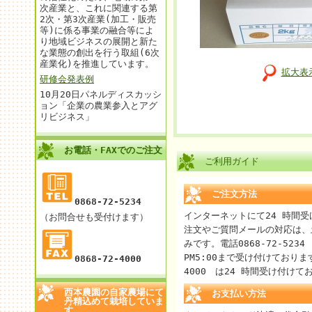
次産業と、これに関連する第
2次・第3次産業(加工・販売
等)に係る事業の融合等によ
り地域ビジネスの展開と新た
な業態の創出を行う取組(6次
産業化)を推進しています。
拡大表
研修会発表例
10月20日パネルディスカッシ
ョン「企業の農業参入とアグ
リビジネス」
お電話・FAXでのご注文
ご利用ガイド
ご注文方法
0868-72-5234
インターネットにて24 時間
（お問合せも受付けます）
注文やご質問メールの対応は、
みです。電話0868-72-5234
PM5:00まで受け付けております。
0868-72-4000
4000 は24 時間受け付けて
西本農園の自家農場にて
お支払い方法
丹精込めて栽培していま
す。