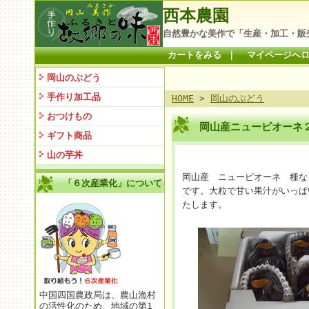
西本農園
自然豊かな美作で「生産・加工・販
カートをみる
｜
マイページへ
岡山のぶどう
手作り加工品
HOME
>
岡山のぶどう
おつけもの
岡山産ニューピオーネ
ギフト商品
山の芋丼
岡山産 ニューピオーネ 種な
「６次産業化」について
です。大粒で甘い果汁がいっぱ
たします。
中国四国農政局は、農山漁村
の活性化のため、地域の第1